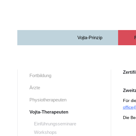
Zum Hauptinhalt springen
Vojta-Prinzip
Zertif
Fortbildung
Ärzte
Zweitz
Physiotherapeuten
Für die
office
Vojta-Therapeuten
Die Be
Einführungsseminare
Workshops