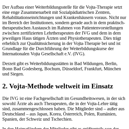
Der Aufbau einer Weiterbildungsstelle für die Vojta-Therapie setzt
eine enge Zusammenarbeit mit Sozialpädiatrischen Zentren,
Rehabilitationseinrichtungen und Krankenhäusern voraus. Nicht nur
im Bereich der Institutionen, sondern gerade auch in dem praktisch-
therapeutischen Austausch im Rahmen von Patientenvorstellungen
zwischen zertifizierten Lehrtherapeuten der IVG und dem in dem
jeweiligen Haus tätigen Ärzten und Physiotherapeuten. Dies trägt
erheblich zur Qualitätssicherung in der Vojta-Therapie bei und ist
Grundlage für die Durchführung der Weiterbildungskurse der
Internationalen Vojta Gesellschaft e.V. (IVG).
Derzeit gibt es Weiterbildungsstätten in Bad Wildungen, Berlin,
Bonn Bad Godesberg, Bochum, Düsseldorf, Frankfurt, München
und Siegen.
2. Vojta-Methode weltweit im Einsatz
Die IVG ist eine Fachgesellschaft im Gesundheitswesen, in der sich
sowohl Ärzte als auch Therapeuten, die in der Vojta-Lehre tätig
sind, zusammengeschlossen haben. Die Mitglieder sind – außer aus
Deutschland – aus Japan, Korea, Österreich, Polen, Rumänien,
Spanien, der Schweiz und Tschechien.
In den Heimatländern der Mitglieder gibt es größtenteils von der