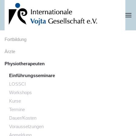
Zum Hauptinhalt springen
Fortbildung
Ärzte
Physiotherapeuten
Einführungsseminare
LOSSCI
Workshops
Kurse
Termine
Dauer/Kosten
Voraussetzungen
Anmeldung