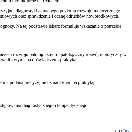
ochum i Frankfurcie nad Menem.
recyzyjnej diagnostyki aktualnego poziomu rozwoju motorycznego
łożeniowych oraz sprawdzenie i ocenę odruchów noworodkowych.
gnozy. Na tej podstawie lekarz formułuje wskazanie o potrzebie
genezie i rozwoju patologicznym - patologiczny rozwój motoryczny w
erapii - wymiana doświadczeń - praktyka
eoria podana precyzyjnie i z naciskiem na praktykę
stępowania diagnostycznego i terapeutycznego
do góry