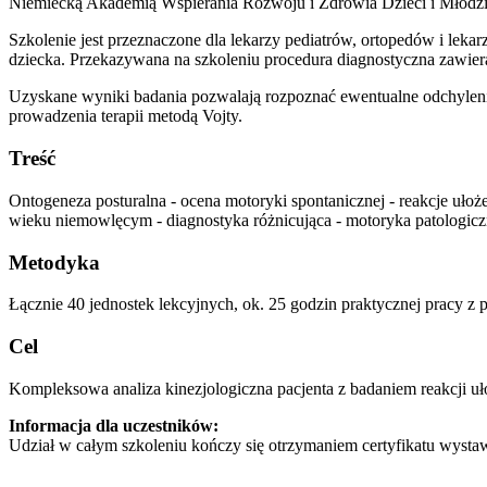
Niemiecką Akademią Wspierania Rozwoju i Zdrowia Dzieci i Młodz
Szkolenie jest przeznaczone dla lekarzy pediatrów, ortopedów i lek
dziecka. Przekazywana na szkoleniu procedura diagnostyczna zawie
Uzyskane wyniki badania pozwalają rozpoznać ewentualne odchylenia
prowadzenia terapii metodą Vojty.
Treść
Ontogeneza posturalna - ocena motoryki spontanicznej - reakcje ułoż
wieku niemowlęcym - diagnostyka różnicująca - motoryka patologicz
Metodyka
Łącznie 40 jednostek lekcyjnych, ok. 25 godzin praktycznej pracy z p
Cel
Kompleksowa analiza kinezjologiczna pacjenta z badaniem reakcji 
Informacja dla uczestników:
Udział w całym szkoleniu kończy się otrzymaniem certyfikatu wystaw