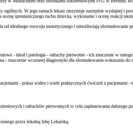
ieży w Monachium oraz ośrodkami szkoleniowymi IVG w Berlinie, B
arzy ogólnych. W jego ramach lekarz otrzymuje narzędzie wydajnej i p
ra ocenę spontanicznego ruchu dziecka, wykonanie i ocenę reakcji u
 od idealnego rozwoju motorycznego i umożliwiają sformułowanie pro
eniowe - ideał i patologia - odruchy pierwotne - ich znaczenie w onto
na - znaczenie wczesnej diagnostyki dla sformułowania wskazania do t
acjentami - pokaz wideo i wiele praktycznych ćwiczeń z pacjentami - t
ułożeniowych i odruchów pierwotnych w celu zaplanowania dalszego po
ionego przez lokalną Izbę Lekarską.