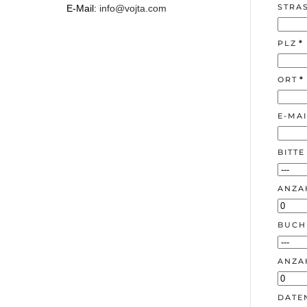
STRA
E-Mail:
info@vojta.com
PLZ
*
ORT
*
E-MAI
BITTE
ANZA
BUCH 
ANZA
DATE