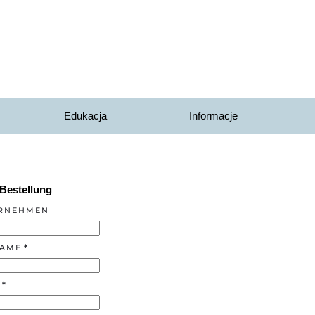
Edukacja
Informacje
Bestellung
RNEHMEN
AME
*
*