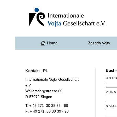
Przejdź do głównej treści
Home
Zasada Vojty
Buch-
Kontakt - PL
UNTE
Internationale Vojta Gesellschaft
e.V.
Wellersbergstrasse 60
VORN
D-57072 Siegen
T: + 49 271 30 38 39 - 99
NAME
F: + 49 271 30 38 39 - 98