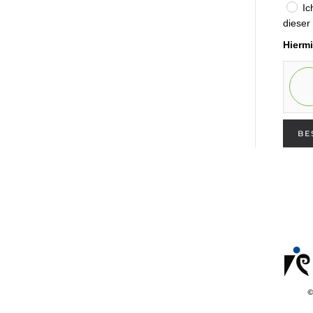
Ic
dieser 
Hiermi
BE