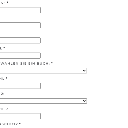
SSE
*
L
*
 WÄHLEN SIE EIN BUCH:
*
HL
*
2:
HL 2
NSCHUTZ
*